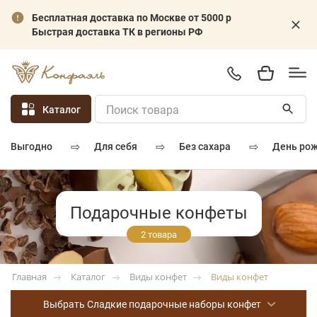
Бесплатная доставка по Москве от 5000 р
Быстрая доставка ТК в регионы РФ
Каталог
⇨
⇨
⇨
для себя
без сахара
день ро
выгодно
Подарочные конфеты
2 товара
Каталог
Виды конфет
Виды конфет
Главная
Выбрать Сладкие подарочные наборы конфет