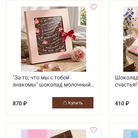
"За то, что мы с тобой
Шоколад
знакомы" шоколад молочный с
счастья!
декором
870 ₽
410 ₽
купить