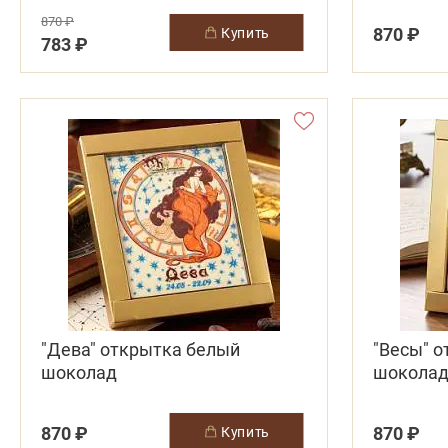
870 ₽
870 ₽
купить
783 ₽
"Дева" открытка белый
"Весы" 
шоколад
шокола
870 ₽
870 ₽
купить