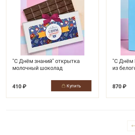
"С Днём знаний" открытка
"С Днём
молочный шоколад
из бело
410 ₽
870 ₽
купить