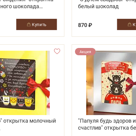
чного шоколада
белый шоколад
 с тортом)
870 ₽
купить
Акция
о" открытка молочный
"Папуля будь здоров и
д
счастлив" открытка б
шоколад