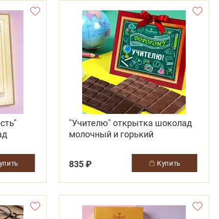
сть"
"Учителю" открытка шоколад
ад
молочный и горький
835 ₽
купить
купить