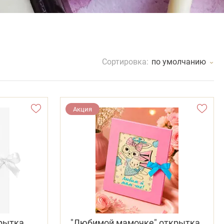
Сортировка:
по умолчанию
Акция
крытка
"Любимой мамочке" открытка