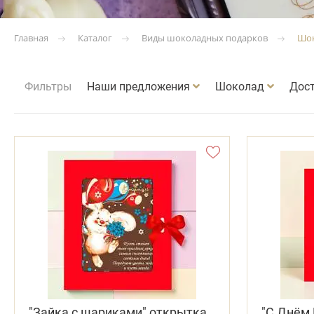
Каталог
Виды шоколадных подарков
Шок
Главная
Фильтры
Наши предложения
Шоколад
Дос
"Зайка с шариками" открытка
"С Днём