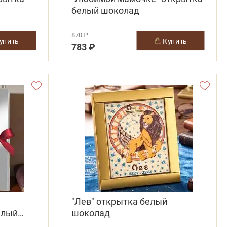
белый шоколад
870 ₽
купить
купить
783 ₽
"Лев" открытка белый
елый
шоколад