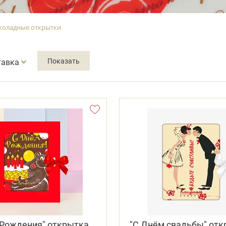
оладные открытки
тавка
 Рождения" открытка
"С Днём свадьбы" от