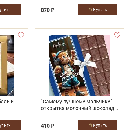
870 ₽
купить
купить
белый
"Самому лучшему мальчику"
открытка молочный шоколад
синяя
410 ₽
купить
купить