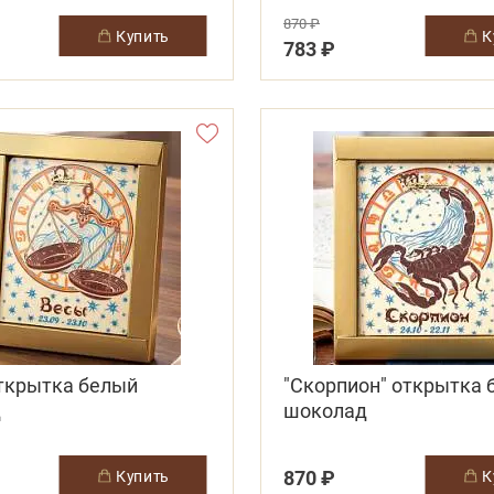
870 ₽
купить
783 ₽
открытка белый
"Скорпион" открытка 
д
шоколад
870 ₽
купить