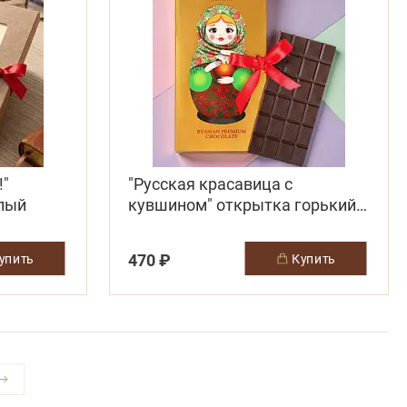
!"
"Русская красавица с
лый
кувшином" открытка горький
шоколад
470 ₽
купить
купить