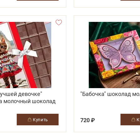
лучшей девочке"
"Бабочка" шоколад м
а молочный шоколад
720 ₽
купить