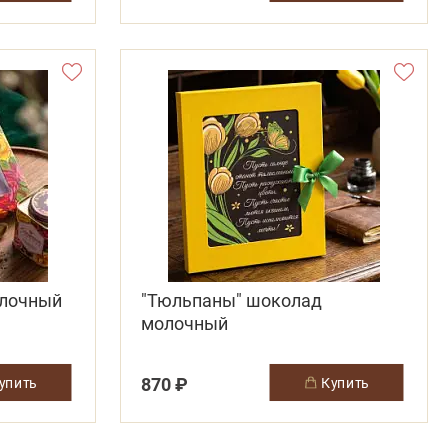
олочный
"Тюльпаны" шоколад
молочный
870 ₽
купить
купить