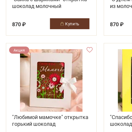
шоколад молочный
из моло
(медведь
870 ₽
870 ₽
купить
Акция
"Любимой мамочке" открытка
"Спасиб
горький шоколад
шокола