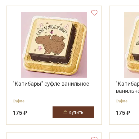
"Капибары" суфле ванильное
"Капибар
ванильн
Суфле
Суфле
175 ₽
175 ₽
купить