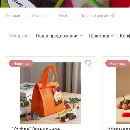
Каталог
Кому
Подарки для детей
Главная
Фильтры
Наши предложения
Шоколад
Кон
Новинка
Новинка
"Суфле" (ванильное,
Мармела