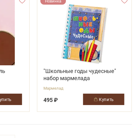
Новинка
ль
"Школьные годы чудесные"
набор мармелада
Мармелад
495 ₽
купить
купить