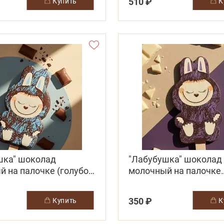
510 ₽
купить
шка" шоколад
"Лабубушка" шоколад
 на палочке (голубой
молочный на палочке
(фиолетовый декор)
350 ₽
купить