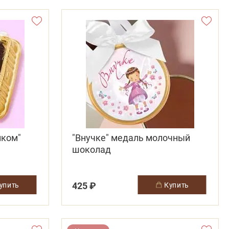
иком"
"Внучке" медаль молочный
шоколад
425 ₽
купить
купить