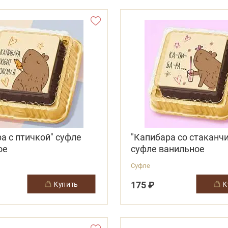
а с птичкой" суфле
"Капибара со стаканч
ое
суфле ванильное
Суфле
175 ₽
купить