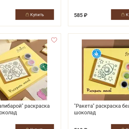
585 ₽
купить
капибарой" раскраска
"Ракета" раскраска б
околад
шоколад