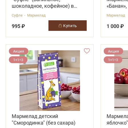
шоколадное, кофейное) в
«Банан»,
оранжевом термопакете
термопа
Суфле - Мармелад
Мармелад
995 ₽
1 000 ₽
купить
Акция
Акция
1+1=3
1+1=3
Мармелад детский
Мармела
"Смородинка" (без сахара)
яблочко"