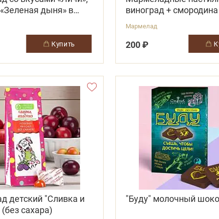
 «Зеленая дыня» в
виноград + смородина
кете
витамином С
Мармелад
200 ₽
купить
д детский "Сливка и
"Буду" молочный шок
 (без сахара)