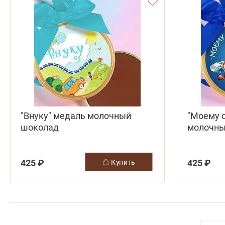
"Внуку" медаль молочный
"Моему 
шоколад
молочны
425 ₽
425 ₽
купить