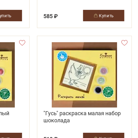
585 ₽
купить
купить
елый
"Гусь" раскраска малая набор
шоколада