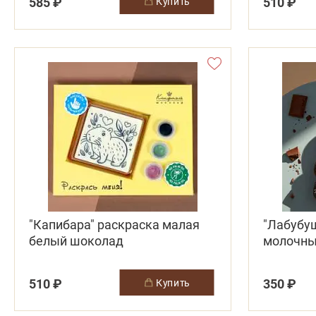
585 ₽
510 ₽
купить
"Капибара" раскраска малая
"Лабубу
белый шоколад
молочный
декор)
510 ₽
350 ₽
купить