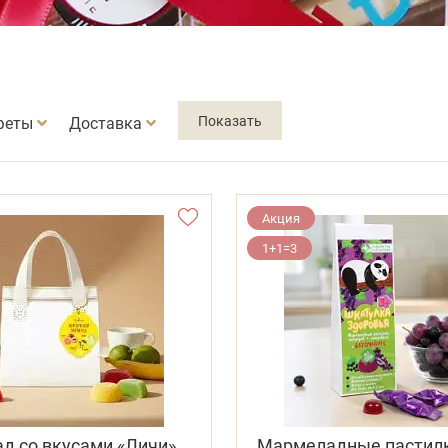
феты
Доставка
Акция
1+1=3
д со вкусами «Личи»,
Мармеладные пастил