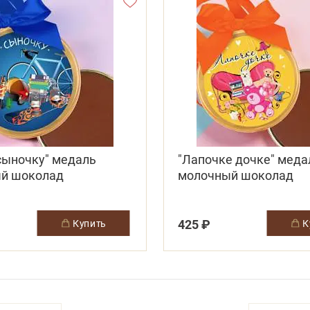
сыночку" медаль
"Лапочке дочке" меда
й шоколад
молочный шоколад
425 ₽
купить