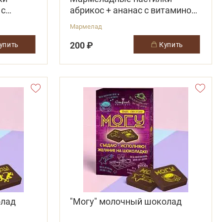
 с
абрикос + ананас с витамином
С
Мармелад
200 ₽
купить
купить
олад
"Могу" молочный шоколад