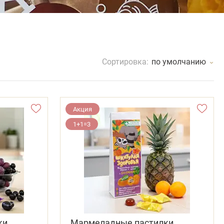
Сортировка:
по умолчанию
Акция
1+1=3
ки
Мармеладные пастилки