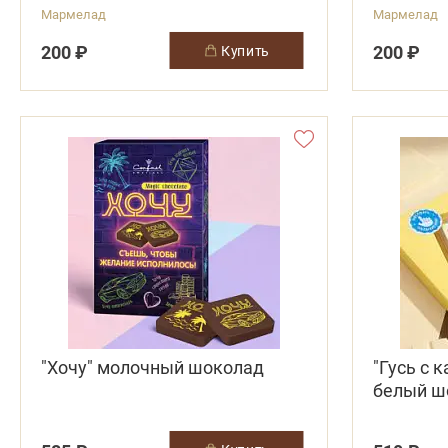
Мармелад
Мармелад
200 ₽
200 ₽
купить
"Хочу" молочный шоколад
"Гусь с 
белый ш