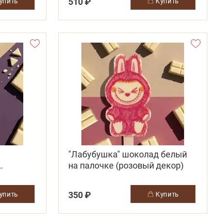
510 ₽
купить
купить
"Лабубушка" шоколад белый
на палочке (розовый декор)
350 ₽
купить
купить