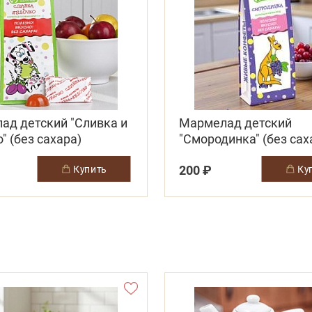
ад детский "Сливка и
Мармелад детский
" (без сахара)
"Смородинка" (без сах
200 ₽
купить
к