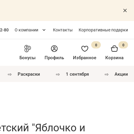
82-80
О компании
Контакты
Корпоративные подарки
0
0
Бонусы
Профиль
Избранное
Корзина
⇨
⇨
⇨
раскраски
1 сентября
акции
тский "Яблочко и