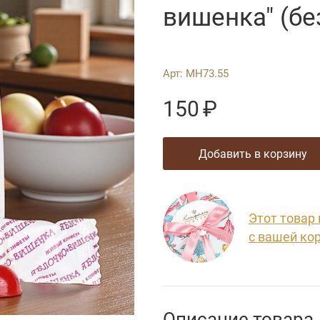
вишенка" (бе
Арт:
МН73.55
150
₽
добавить в корзину
Этот товар
с вашей ко
Описание товара