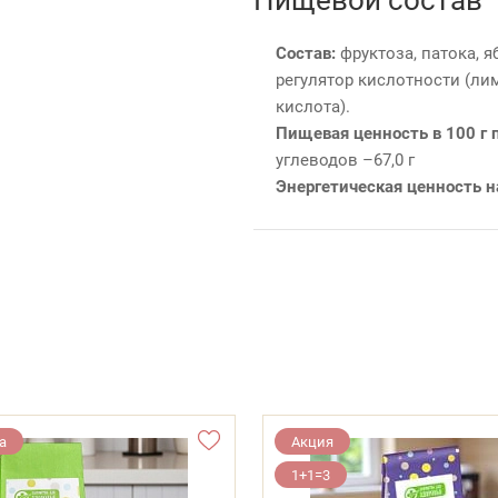
Состав:
фруктоза, патока, я
регулятор кислотности (ли
кислота).
Пищевая ценность в 100 г 
углеводов –67,0 г
Энергетическая ценность н
а
Акция
1+1=3