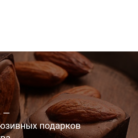
 —
люзивных
подарков
ва.