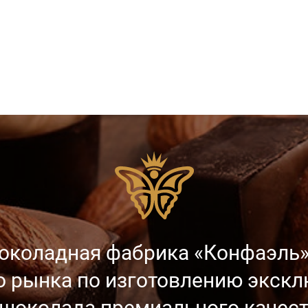
околадная фабрика «Конфаэль»
о рынка
по изготовлению экск
 шоколада
премиального качест