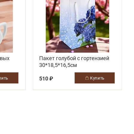
овых
Пакет голубой с гортензией
30*18,5*16,5см
510 ₽
упить
купить