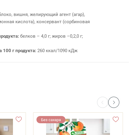
блоко, вишня, желирующий агент (агар),
монная кислота), консервант (сорбиновая
продукта:
белков – 4,0 г; жиров –0,2,0 г;
а 100 г продукта:
260 ккал/1090 кДж
Без сахара