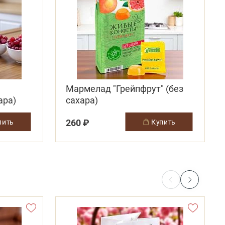
Мармелад "Грейпфрут" (без
ара)
сахара)
260 ₽
упить
купить