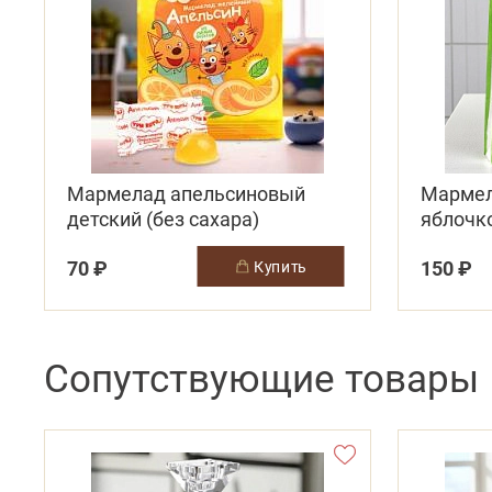
Мармелад апельсиновый
Мармел
детский (без сахара)
яблочко
70 ₽
150 ₽
купить
Сопутствующие товары