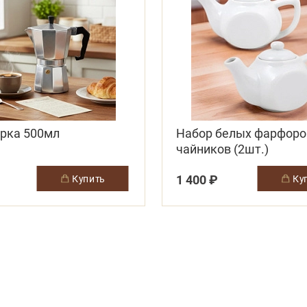
рка 500мл
Набор белых фарфор
чайников (2шт.)
1 400 ₽
купить
к