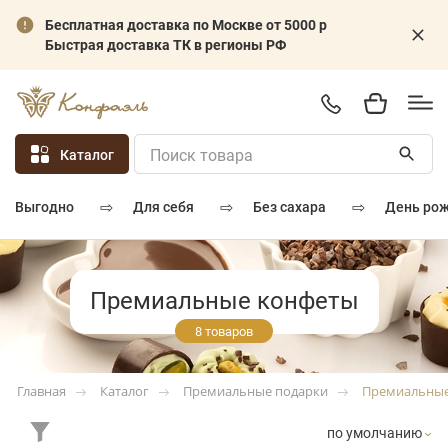
Бесплатная доставка по Москве от 5000 р
Быстрая доставка ТК в регионы РФ
Каталог
⇨
⇨
⇨
для себя
без сахара
день ро
выгодно
Премиальные конфеты
8 товаров
Каталог
Премиальные подарки
Премиальные
Главная
по умолчанию