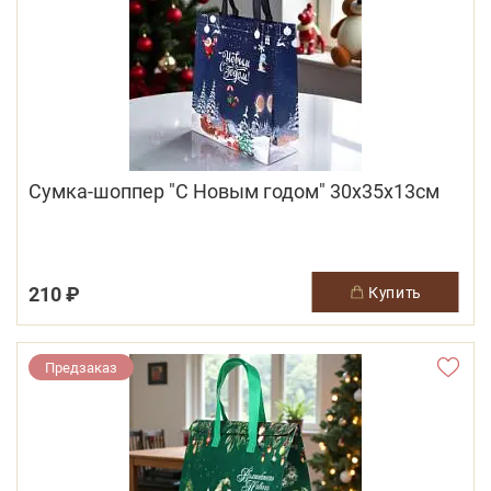
Сумка-шоппер "С Новым годом" 30х35х13см
210 ₽
купить
Предзаказ