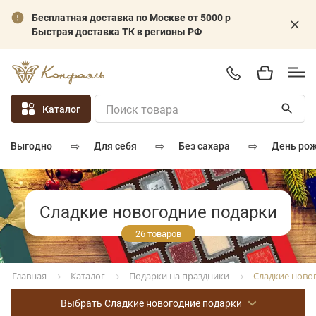
Бесплатная доставка по Москве от 5000 р
Быстрая доставка ТК в регионы РФ
Каталог
⇨
⇨
⇨
для себя
без сахара
день ро
выгодно
Сладкие новогодние подарки
26 товаров
Каталог
Подарки на праздники
Сладкие ново
Главная
Выбрать Сладкие новогодние подарки