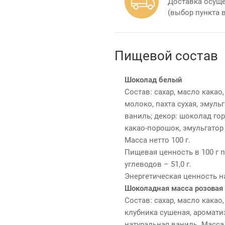
Доставка осуще
(выбор пункта 
Пищевой состав
Шоколад белый
Состав: сахар, масло какао
молоко, пахта сухая, эмуль
ваниль; декор: шоколад горь
какао-порошок, эмульгатор 
Масса нетто 100 г.
Пищевая ценность в 100 г пр
углеводов – 51,0 г.
Энергетическая ценность на
Шоколадная масса розовая
Состав: сахар, масло какао,
клубника сушеная, ароматиз
натуральная ваниль. Масса н