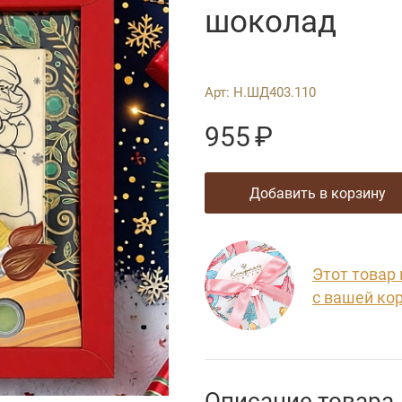
шоколад
Арт:
Н.ШД403.110
955
₽
добавить в корзину
Этот товар
с вашей ко
Описание товара