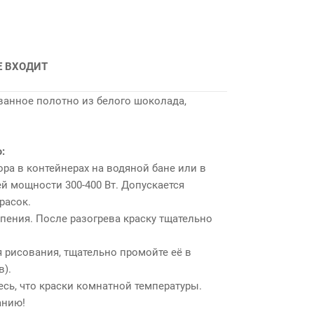
Е ВХОДИТ
ванное полотно из белого шоколада,
:
бора в контейнерах на водяной бане или в
ей мощности 300-400 Вт. Допускается
расок.
ипения. После разогрева краску тщательно
я рисования, тщательно промойте её в
в).
тесь, что краски комнатной температуры.
анию!