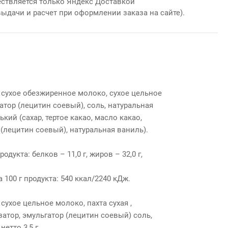
ствляется только Яндекс Доставкой
выдачи и расчет при оформлении заказа на сайте).
, сухое обезжиренное молоко, сухое цельное
гатор (лецитин соевый), соль, натуральная
кий (сахар, тертое какао, масло какао,
(лецитин соевый), натуральная ваниль).
одукта: белков – 11,0 г, жиров – 32,0 г,
 100 г продукта: 540 ккал/2240 кДж.
 сухое цельное молоко, пахта сухая ,
атор, эмульгатор (лецитин соевый) соль,
етто 3,5 г.