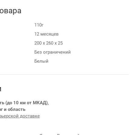
товара
110г
12 месяцев
200 х 260 х 25
Без ограничений
Белый
и
ть (до 10 км от МКАД),
г и область
рьерской доставке