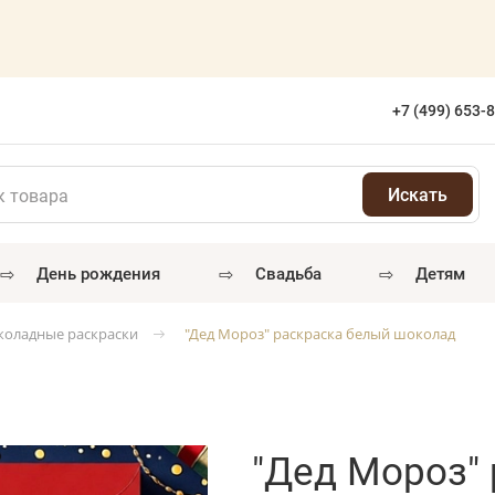
+7 (499) 653-
⇨
⇨
⇨
день рождения
свадьба
детям
оладные раскраски
"Дед Мороз" раскраска белый шоколад
"Дед Мороз"