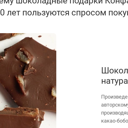
ему шоколадные
подарки Конф
20 лет пользуются
спросом поку
Шокол
натур
Произведе
авторском
производя
какао-бобо