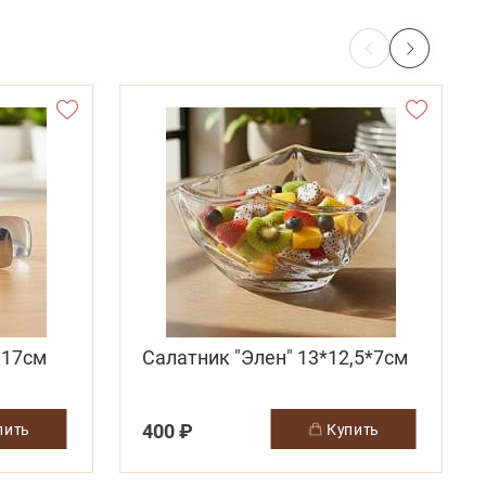
 17см
Салатник "Элен" 13*12,5*7см
400 ₽
упить
купить