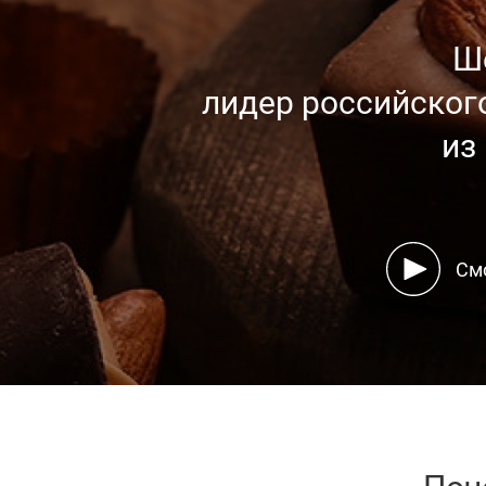
Ш
лидер российског
из
См