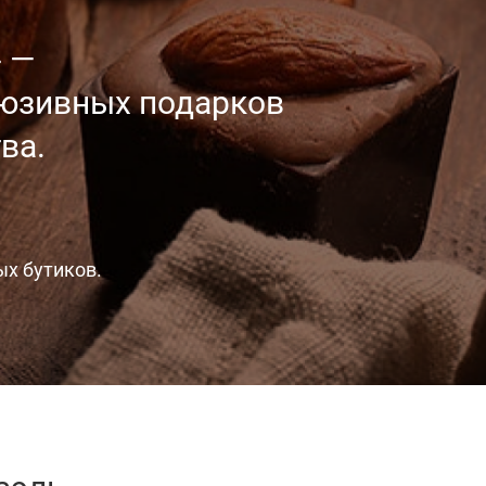
 —
люзивных
подарков
ва.
ых бутиков.