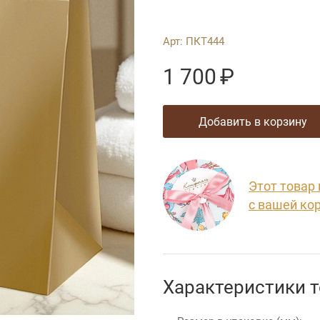
Арт:
ПКТ444
1 700
₽
добавить в корзину
Этот товар
с вашей ко
Характеристики 