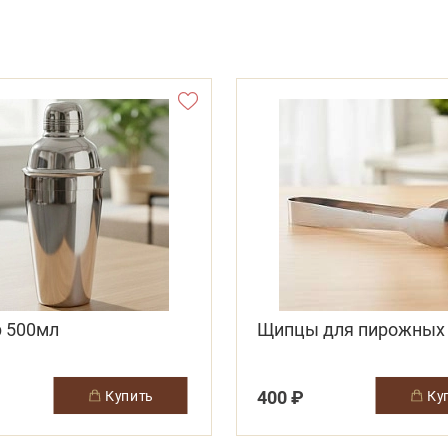
 500мл
Щипцы для пирожных
400 ₽
купить
к