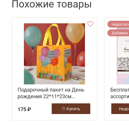
Похожие товары
Недоступ
Добавим 
Подарочный пакет на День
Беспла
рождения 22*11*23см
ассорт
желтый
175 ₽
купить
Недо