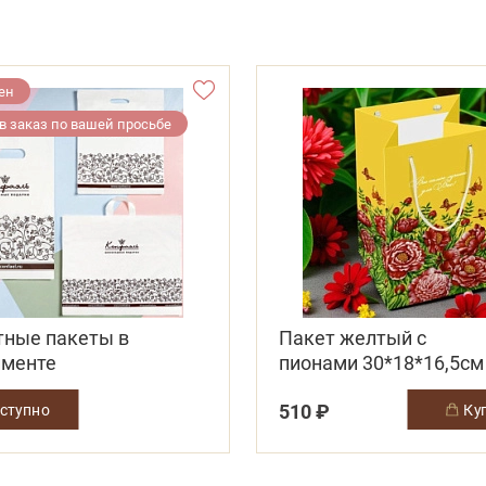
ен
в заказ по вашей просьбе
тные пакеты в
Пакет желтый с
именте
пионами 30*18*16,5см
510 ₽
ступно
к