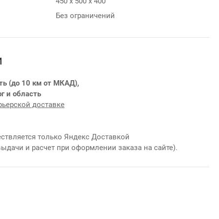
450 х 500 х 400
Без ограничений
и
ть (до 10 км от МКАД),
г и область
рьерской доставке
ствляется только Яндекс Доставкой
выдачи и расчет при оформлении заказа на сайте).