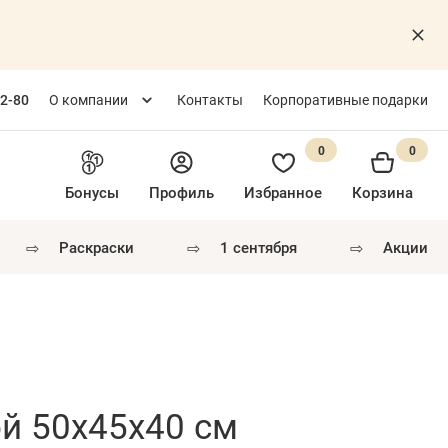
82-80
О компании
Контакты
Корпоративные подарки
0
0
Бонусы
Профиль
Избранное
Корзина
⇨
⇨
⇨
раскраски
1 сентября
акции
й 50х45х40 см