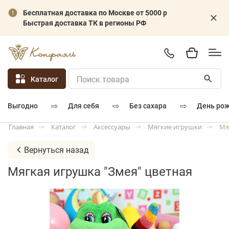
Бесплатная доставка по Москве от 5000 р
Быстрая доставка ТК в регионы РФ
Каталог
⇨
⇨
⇨
для себя
без сахара
день ро
выгодно
Каталог
Аксессуары
Мягкие игрушки
Мя
Главная
Вернуться назад
Мягкая игрушка "Змея" цветная