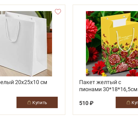
белый 20х25х10 см
Пакет желтый с
пионами 30*18*16,5см
510 ₽
купить
к