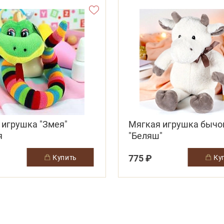
 игрушка "Змея"
Мягкая игрушка бычо
я
"Беляш"
775 ₽
купить
к