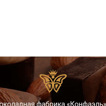
околадная фабрика «Конфаэль»