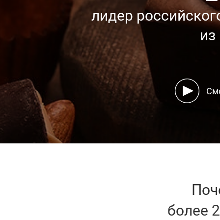
лидер российског
из
См
Поч
более 