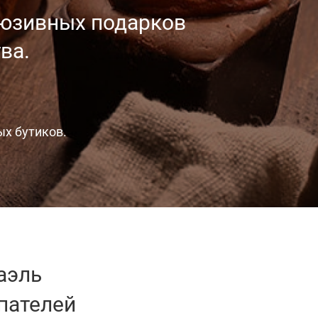
люзивных
подарков
ва.
ых бутиков.
аэль
пателей