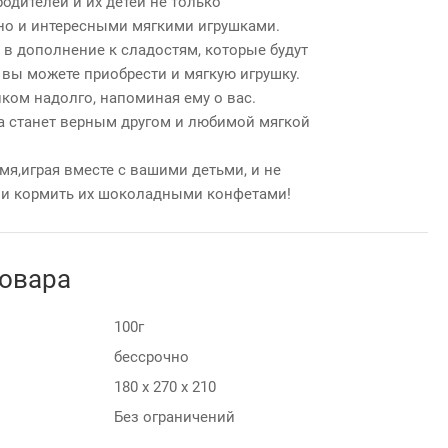
одителей и их детей не только
о и интересными мягкими игрушками.
– в дополнение к сладостям, которые будут
вы можете приобрести и мягкую игрушку.
нком надолго, напоминая ему о вас.
 станет верным другом и любимой мягкой
мя,играя вместе с вашими детьми, и не
ни кормить их шоколадными конфетами!
товара
100г
бессрочно
180 х 270 х 210
Без ограничений