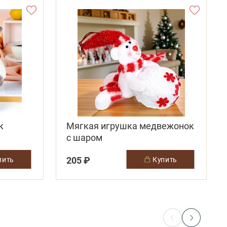
к
Мягкая игрушка медвежонок
с шаром
205 ₽
упить
купить