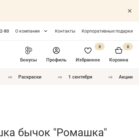
82-80
О компании
Контакты
Корпоративные подарки
0
0
Бонусы
Профиль
Избранное
Корзина
⇨
⇨
⇨
раскраски
1 сентября
акции
шка бычок "Ромашка"