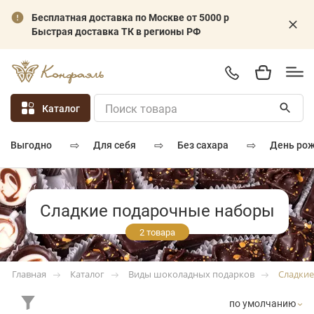
Бесплатная доставка по Москве от 5000 р
Быстрая доставка ТК в регионы РФ
Каталог
⇨
⇨
⇨
для себя
без сахара
день ро
выгодно
Сладкие подарочные наборы
2 товара
Каталог
Виды шоколадных подарков
Сладки
Главная
по умолчанию