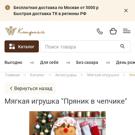
Бесплатная доставка по Москве от 5000 р
Быстрая доставка ТК в регионы РФ
Каталог
⇨
⇨
⇨
для себя
без сахара
день ро
выгодно
Каталог
Аксессуары
Мягкие игрушки
Мя
Главная
Вернуться назад
Мягкая игрушка "Пряник в чепчике"