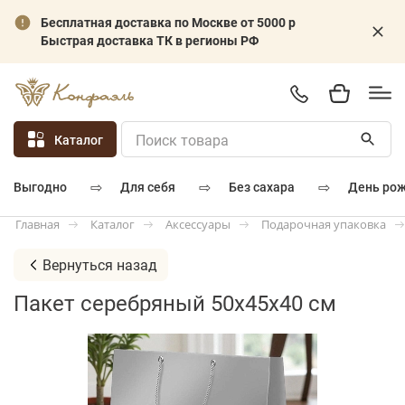
Бесплатная доставка по Москве от 5000 р
Быстрая доставка ТК в регионы РФ
Каталог
⇨
⇨
⇨
для себя
без сахара
день ро
выгодно
Каталог
Аксессуары
Подарочная упаковка
Главная
Вернуться назад
Пакет серебряный 50х45х40 см