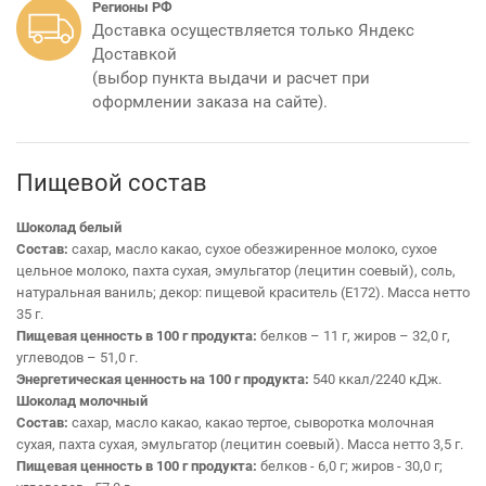
Регионы РФ
Доставка осуществляется только Яндекс
Доставкой
(выбор пункта выдачи и расчет при
оформлении заказа на сайте).
Пищевой состав
Шоколад белый
Состав:
сахар, масло какао, сухое обезжиренное молоко, сухое
цельное молоко, пахта сухая, эмульгатор (лецитин соевый), соль,
натуральная ваниль; декор: пищевой краситель (Е172).
Масса нетто
35 г.
Пищевая ценность в 100 г продукта:
белков – 11 г, жиров – 32,0 г,
углеводов – 51,0 г.
Энергетическая ценность на 100 г продукта:
540 ккал/2240 кДж.
Шоколад молочный
Состав:
сахар, масло какао, какао тертое, сыворотка молочная
сухая, пахта сухая, эмульгатор (лецитин соевый).
Масса нетто 3,5 г.
Пищевая ценность в 100 г продукта:
белков - 6,0 г; жиров - 30,0 г;