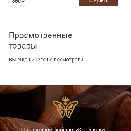
350 ₽
1
купить
Просмотренные
товары
Вы еще ничего не посмотрели.
Шоколадная фабрика «Конфаэль» —