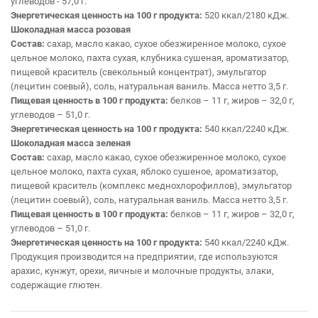
углеводов - 57,0 г.
Энергетическая ценность на 100 г продукта:
520 ккал/2180 кДж.
Шоколадная масса розовая
Состав:
сахар, масло какао, сухое обезжиренное молоко, сухое
цельное молоко, пахта сухая, клубника сушеная, ароматизатор,
пищевой краситель (свекольный концентрат), эмульгатор
(лецитин соевый), соль, натуральная ваниль.
Масса нетто 3,5 г.
Пищевая ценность в 100 г продукта:
белков – 11 г, жиров – 32,0 г,
углеводов – 51,0 г.
Энергетическая ценность на 100 г продукта:
540 ккал/2240 кДж.
Шоколадная масса зеленая
Состав:
сахар, масло какао, сухое обезжиренное молоко, сухое
цельное молоко, пахта сухая, яблоко сушеное, ароматизатор,
пищевой краситель (комплекс меднохлорофиллов), эмульгатор
(лецитин соевый), соль, натуральная ваниль.
Масса нетто 3,5 г.
Пищевая ценность в 100 г продукта:
белков – 11 г, жиров – 32,0 г,
углеводов – 51,0 г.
Энергетическая ценность на 100 г продукта:
540 ккал/2240 кДж.
Продукция производится на предприятии, где используются
арахис, кунжут, орехи, яичные и молочные продукты, злаки,
содержащие глютен.