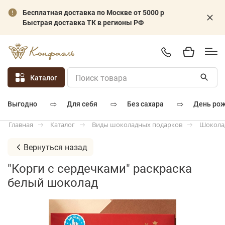
Бесплатная доставка по Москве от 5000 р
Быстрая доставка ТК в регионы РФ
Каталог
⇨
⇨
⇨
для себя
без сахара
день ро
выгодно
Каталог
Виды шоколадных подарков
Шокола
Главная
Вернуться назад
"Корги с сердечками" раскраска
белый шоколад