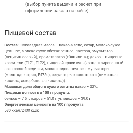
(выбор пункта выдачи и расчет при
оформлении заказа на сайте).
Пищевой состав
Состав:
шоколадная масса – какао-масло, сахар, молоко сухое
цельное, молоко сухое обезжиренное, лактоза, эмульгатор
(лецитин соевый), ароматизатор («Ванилин»); декор – пищевые
красители (Е171, Е172), пищевой краситель (концентрированный
сок красной редиски, масло подсолнечное, эмульгаторы
(мальтодекстрин, Е472с), регуляторы кислотности (лимонная
кислота, аскорбиновая кислота)).
Массовая доля общего сухого остатка какао
– 33%.
Пищевая ценность в 100 г продукта:
белков – 7,5 г; жиров – 51,0 г; углеводов – 39,0 г
Энергетическая ценность на 100 г продукта:
580 ккал/2430 кДж