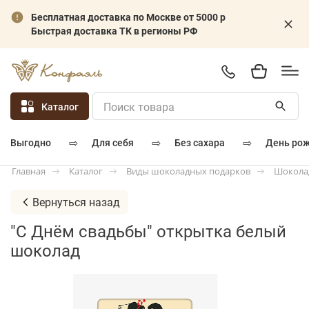
Бесплатная доставка по Москве от 5000 р
Быстрая доставка ТК в регионы РФ
Каталог
⇨
⇨
⇨
для себя
без сахара
день ро
выгодно
Каталог
Виды шоколадных подарков
Шокола
Главная
Вернуться назад
"С Днём свадьбы" открытка белый
шоколад