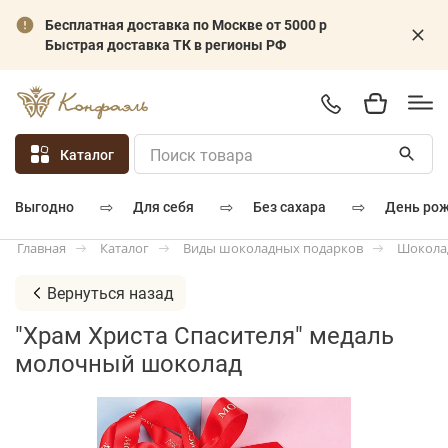
Бесплатная доставка по Москве от 5000 р
Быстрая доставка ТК в регионы РФ
Каталог
⇨
⇨
⇨
для себя
без сахара
день ро
выгодно
Каталог
Виды шоколадных подарков
Шокола
Главная
Вернуться назад
"Храм Христа Спасителя" медаль
молочный шоколад