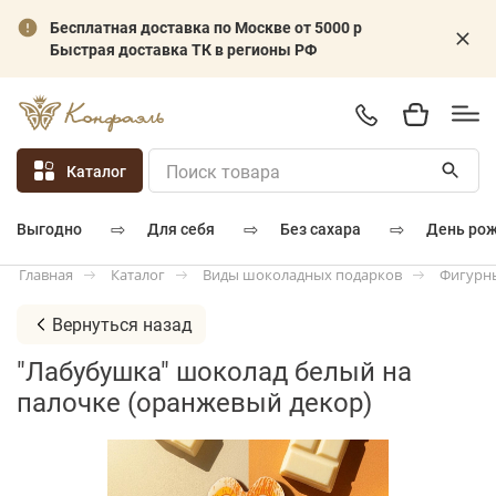
Бесплатная доставка по Москве от 5000 р
Быстрая доставка ТК в регионы РФ
Каталог
⇨
⇨
⇨
для себя
без сахара
день ро
выгодно
Каталог
Виды шоколадных подарков
Фигурн
Главная
Вернуться назад
"Лабубушка" шоколад белый на
палочке (оранжевый декор)