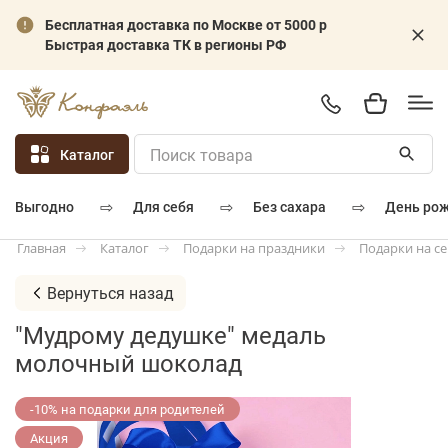
Бесплатная доставка по Москве от 5000 р
Быстрая доставка ТК в регионы РФ
Каталог
⇨
⇨
⇨
для себя
без сахара
день ро
выгодно
Каталог
Подарки на праздники
Подарки на с
Главная
Вернуться назад
"Мудрому дедушке" медаль
молочный шоколад
-10% на подарки для родителей
Акция