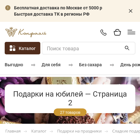
Бесплатная доставка по Москве от 5000 р
Быстрая доставка ТК в регионы РФ
Каталог
⇨
⇨
⇨
для себя
без сахара
день ро
выгодно
Подарки на юбилей — Страница
2
27 товаров
Каталог
Подарки на праздники
Сладкие пода
Главная