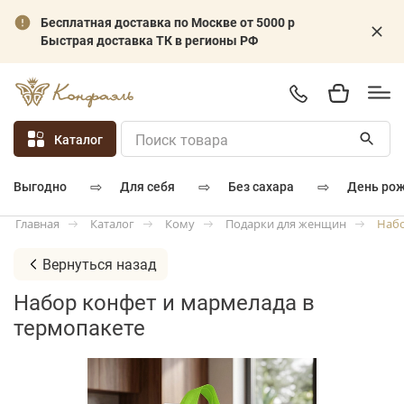
Бесплатная доставка по Москве от 5000 р
Быстрая доставка ТК в регионы РФ
Каталог
⇨
⇨
⇨
для себя
без сахара
день ро
выгодно
Каталог
Кому
Подарки для женщин
Набо
Главная
Вернуться назад
Набор конфет и мармелада в
термопакете