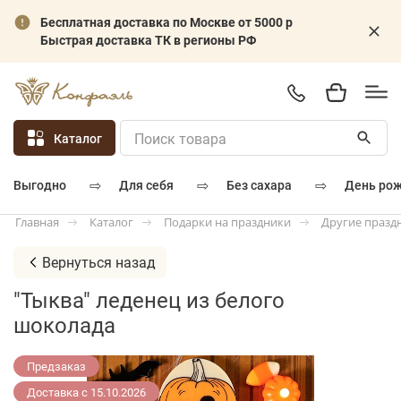
Бесплатная доставка по Москве от 5000 р
Быстрая доставка ТК в регионы РФ
Каталог
⇨
⇨
⇨
для себя
без сахара
день ро
выгодно
Каталог
Подарки на праздники
Другие празд
Главная
Вернуться назад
"Тыква" леденец из белого
шоколада
Предзаказ
Доставка с 15.10.2026