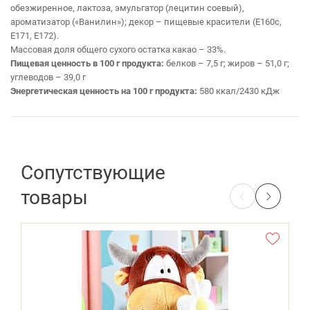
обезжиренное, лактоза, эмульгатор (лецитин соевый),
ароматизатор («Ванилин»); декор – пищевые красители (Е160с,
Е171, Е172).
Массовая доля общего сухого остатка какао – 33%.
Пищевая ценность в 100 г продукта:
белков – 7,5 г; жиров – 51,0 г;
углеводов – 39,0 г
Энергетическая ценность на 100 г продукта:
580 ккал/2430 кДж
Сопутствующие
товары