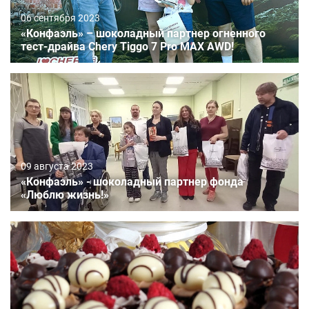
06 сентября 2023
«Конфаэль» – шоколадный партнер огненного
тест-драйва Chery Tiggo 7 Pro MAX AWD!
09 августа 2023
«Конфаэль» - шоколадный партнер фонда
«Люблю жизнь!»