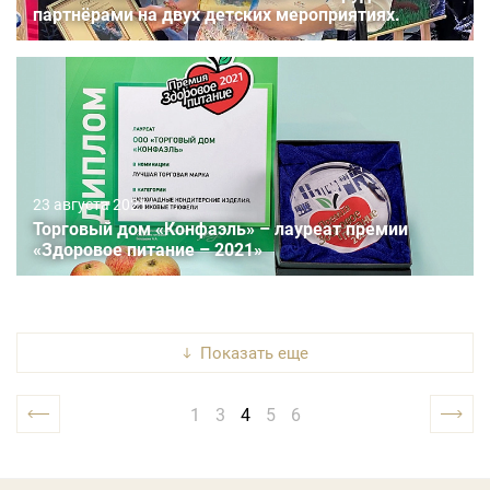
партнёрами на двух детских мероприятиях.
23 августа 2021
Торговый дом «Конфаэль» – лауреат премии
«Здоровое питание – 2021»
показать еще
1
3
4
5
6