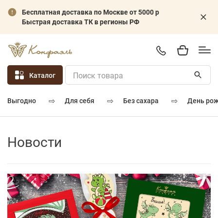
Бесплатная доставка по Москве от 5000 р
Быстрая доставка ТК в регионы РФ
Каталог
⇨
⇨
⇨
для себя
без сахара
день ро
выгодно
Новости