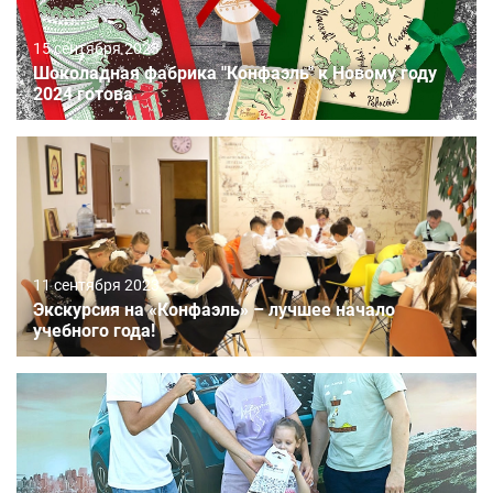
15 сентября 2023
Шоколадная фабрика "Конфаэль" к Новому году
2024 готова
11 сентября 2023
Экскурсия на «Конфаэль» – лучшее начало
учебного года!