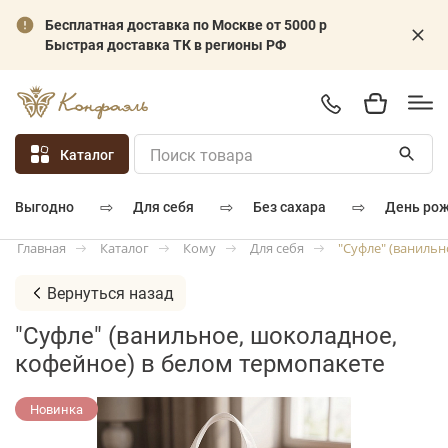
Бесплатная доставка по Москве от 5000 р
Быстрая доставка ТК в регионы РФ
Каталог
⇨
⇨
⇨
для себя
без сахара
день ро
выгодно
Каталог
Кому
Для себя
"Суфле" (ванильн
Главная
Вернуться назад
"Суфле" (ванильное, шоколадное,
кофейное) в белом термопакете
Новинка