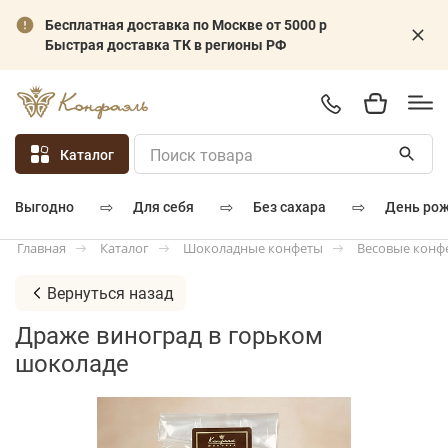
Бесплатная доставка по Москве от 5000 р
Быстрая доставка ТК в регионы РФ
Каталог
⇨
⇨
⇨
для себя
без сахара
день ро
выгодно
Каталог
Шоколадные конфеты
Весовые конф
Главная
Вернуться назад
Драже виноград в горьком
шоколаде