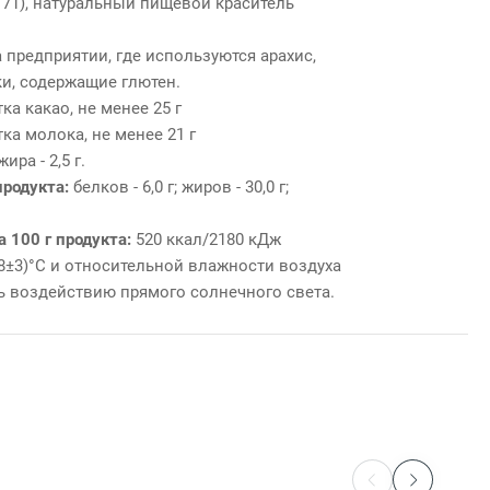
Е171), натуральный пищевой краситель
 предприятии, где используются арахис,
аки, содержащие глютен.
ка какао, не менее 25 г
ка молока, не менее 21 г
ра - 2,5 г.
продукта:
белков - 6,0 г; жиров - 30,0 г;
а 100 г продукта:
520 ккал/2180 кДж
18±3)°С и относительной влажности воздуха
ть воздействию прямого солнечного света.