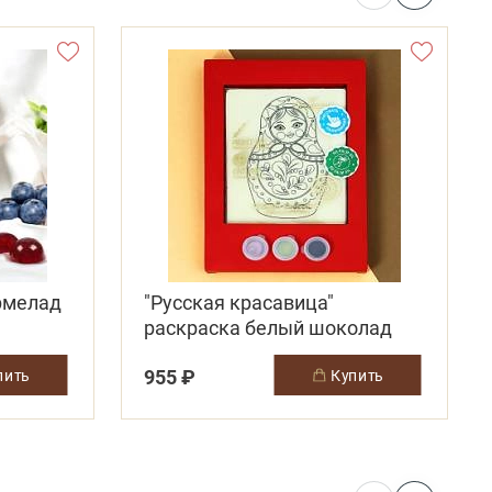
армелад
"Русская красавица"
раскраска белый шоколад
955 ₽
упить
купить