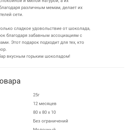
покойной и милой натурой, а их
 благодаря различным мемам, делает их
елей сети.
только сладкое удовольствие от шоколада,
бок благодаря забавным ассоциациям с
ми. Этот подарок подходит для тех, кто
ор.
бар вкусным горьким шоколадом!
товара
25г
12 месяцев
80 х 80 х 10
Без ограничений
Молочный