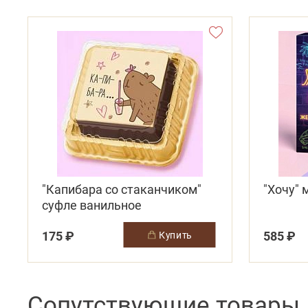
"Капибара со стаканчиком"
"Хочу"
суфле ванильное
175 ₽
585 ₽
купить
Сопутствующие товары