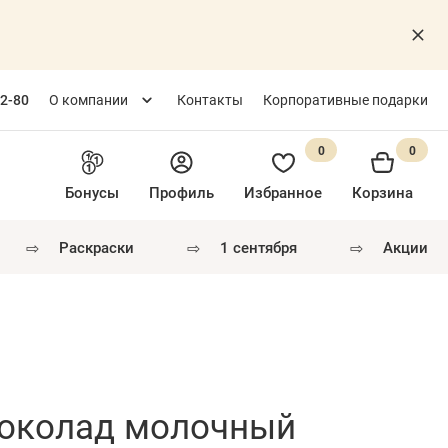
82-80
О компании
Контакты
Корпоративные подарки
0
0
Бонусы
Профиль
Избранное
Корзина
⇨
⇨
⇨
раскраски
1 сентября
акции
шоколад молочный