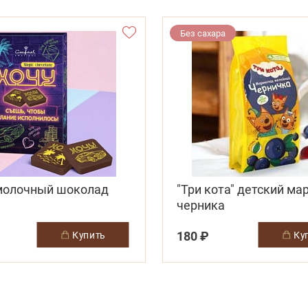
Без сахара
 молочный шоколад
"Три кота" детский м
черника
180 ₽
купить
к