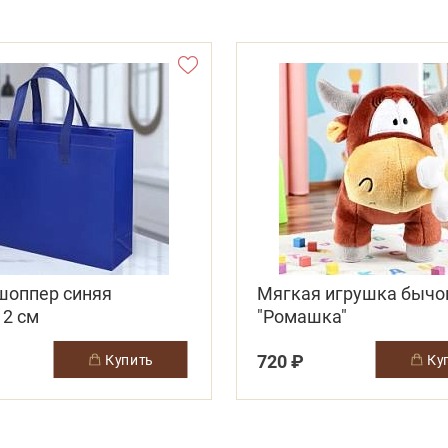
шоппер синяя
Мягкая игрушка бычо
12 см
"Ромашка"
720 ₽
купить
к