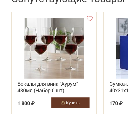
Бокалы для вина "Аурум"
Сумка-
430мл (Набор 6 шт)
40х31х
1 800 ₽
170 ₽
купить