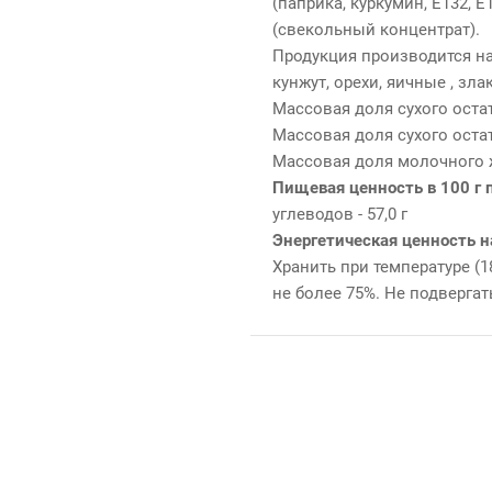
(паприка, куркумин, Е132, 
(свекольный концентрат).
Продукция производится на
кунжут, орехи, яичные , зл
Массовая доля сухого остат
Массовая доля сухого остат
Массовая доля молочного жи
Пищевая ценность в 100 г 
углеводов - 57,0 г
Энергетическая ценность н
Хранить при температуре (
не более 75%. Не подверга