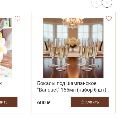
к
Бокалы под шампанское
"Banquet" 155мл (набор 6 шт)
600 ₽
упить
купить