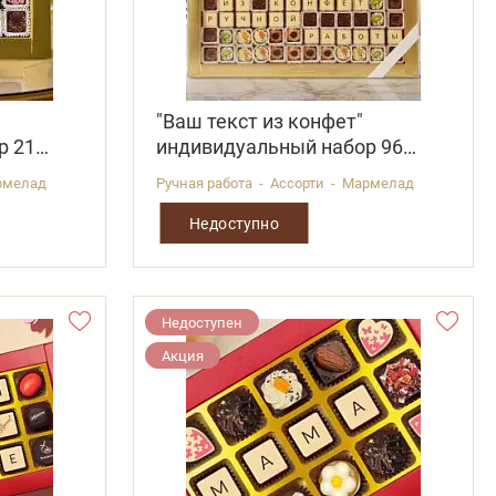
"Ваш текст из конфет"
р 21
индивидуальный набор 96
конфет
армелад
Ручная работа - Ассорти - Мармелад
Недоступно
Недоступен
Акция