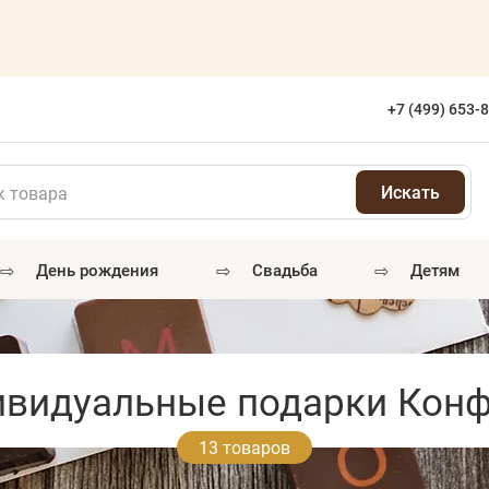
+7 (499) 653-
⇨
⇨
⇨
день рождения
свадьба
детям
видуальные подарки Кон
13 товаров