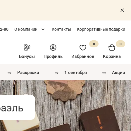
82-80
О компании
Контакты
Корпоративные подарки
0
0
Бонусы
Профиль
Избранное
Корзина
⇨
⇨
⇨
раскраски
1 сентября
акции
фаэль