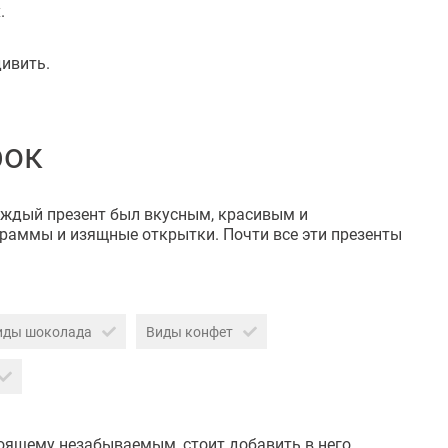
.
ивить.
рок
каждый презент был вкусным, красивым и
раммы и изящные открытки. Почти все эти презенты
иды шоколада
Виды конфет
оящему незабываемым, стоит добавить в него