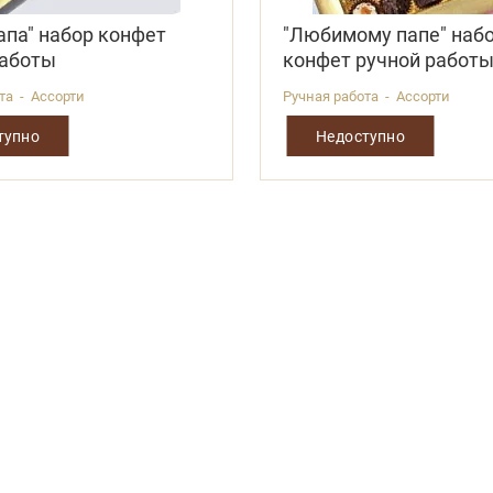
апа" набор конфет
"Любимому папе" наб
работы
конфет ручной работ
та - Ассорти
Ручная работа - Ассорти
тупно
Недоступно