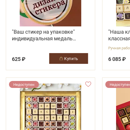
"Ваш стикер на упаковке"
"Наша к
индивидуальная медаль
классна
шоколад
конфеты
Ручная раб
625 ₽
6 085 ₽
купить
Недоступен
Недоступе