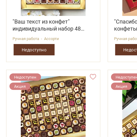
"Ваш текст из конфет"
"Спасиб
индивидуальный набор 48
конфет
конфет
Ручная работа - Ассорти
Ручная раб
Недоступно
Недос
Недоступен
Недоступе
Акция
Акция