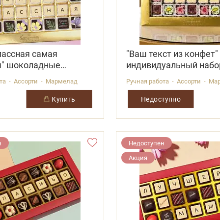
лассная самая
"Ваш текст из конфет"
я" шоколадные
индивидуальный набо
 48 конфет
конфета
ота - Ассорти - Мармелад
Ручная работа - Ассорти - М
купить
Недоступно
н
Недоступен
Акция