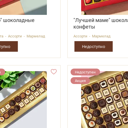
о" шоколадные
"Лучшей маме" шоко
ы
конфеты
ота - Ассорти - Мармелад
Ассорти - Мармелад
тупно
Недоступно
н
Недоступен
Акция