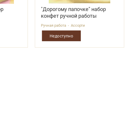
ор
"Дорогому папочке" набор
ы
конфет ручной работы
Ручная работа - Ассорти
Недоступно