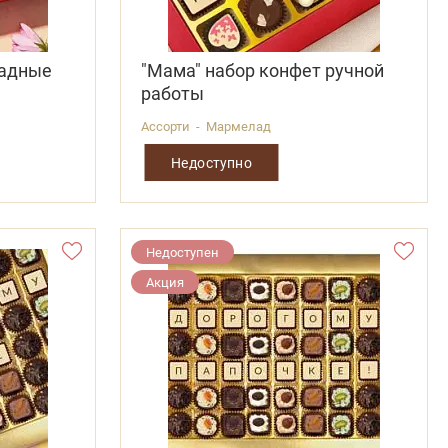
ладные
"Мама" набор конфет ручной
работы
Ассорти - Мармелад
Недоступно
Недоступен
Акция