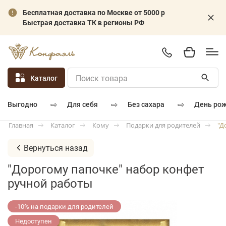
Бесплатная доставка по Москве от 5000 р
Быстрая доставка ТК в регионы РФ
Каталог
⇨
⇨
⇨
для себя
без сахара
день ро
выгодно
Каталог
Кому
Подарки для родителей
"Д
Главная
Вернуться назад
"Дорогому папочке" набор конфет
ручной работы
-10% на подарки для родителей
Недоступен