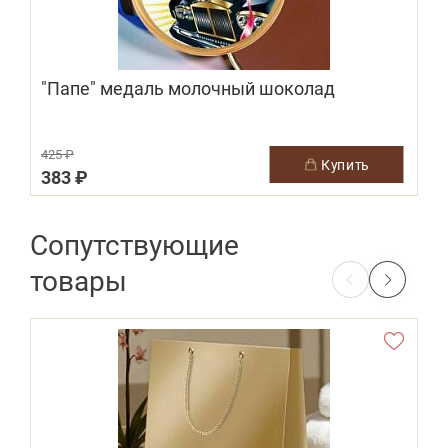
"Папе" медаль молочный шоколад
425 ₽
4
купить
383 ₽
Сопутствующие
товары