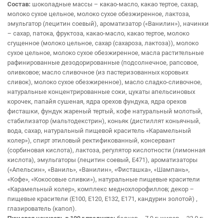
Состав:
шоколадные массы – какао-масло, какао тертое, сахар,
молоко сухое цельное, молоко сухое обезжиренное, лактоза,
эмульгатор (лецитин соевый), ароматизатор («Ванилин»), начинки
– сахар, патока, фруктоза, какао-масло, какао тертое, молоко
сгущенное (молоко цельное, сахар (сахароза, лактоза)), молоко
сухое цельное, молоко сухое обезжиренное, масла растительные
рафинированные дезодорированные (подсолнечное, рапсовое,
оливковое; масло сливочное (из пастеризованных коровьих
сливок), молоко сухое обезжиренное), масло сладко-сливочное,
натуральные концентрированные соки, цукаты апельсиновых
корочек, папайя сушеная, ядра орехов фундука, ядра орехов
фисташки, фундук жареный тертый, кофе натуральный молотый,
стабилизатор (мальтодекстрин), коньяк (дистиллят коньячный,
вода, сахар, натуральный пищевой краситель «Карамельный
колер»), спирт этиловый ректификованный, консервант
(сорбиновая кислота), лактоза, регулятор кислотности (лимонная
кислота), эмульгаторы (лецитин соевый, Е471), ароматизаторы
(«Апельсин», «Ваниль», «Ванилин», «Фисташка», «Шампань»,
«Кофе», «Кокосовые сливки»), натуральные пищевые красители
«Карамельный колер», комплекс меднохлорофиллов; декор –
пищевые красители (Е100, Е120, Е132, Е171, кандурин золотой) ,
глазирователь (капол).