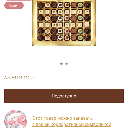
Акция
Арт:
НБ103.550-зкг
Недоступно
Этот товар можно заказать
с вашей корпоративной символикой