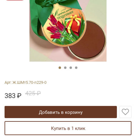
Арт:
Ж.ШМт5.70-п229-0
425 ₽
383
₽
добавить в корзину
купить в 1 клик