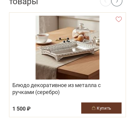
товары
Блюдо декоративное из металла с
Б
ручками (серебро)
1 500 ₽
2
купить