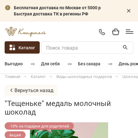
Бесплатная доставка по Москве от 5000 р
Быстрая доставка ТК в регионы РФ
Каталог
⇨
⇨
⇨
для себя
без сахара
день ро
выгодно
Каталог
Виды шоколадных подарков
Шокола
Главная
Вернуться назад
"Тещеньке" медаль молочный
шоколад
-10% на подарки для родителей
Акция