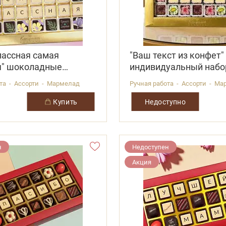
лассная самая
"Ваш текст из конфет"
я" шоколадные
индивидуальный набо
 48 конфет
конфета
ота - Ассорти - Мармелад
Ручная работа - Ассорти - М
купить
Недоступно
н
Недоступен
Акция