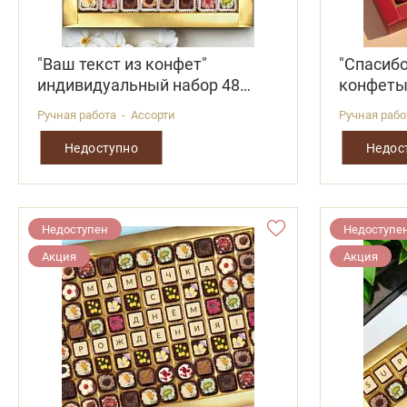
"Ваш текст из конфет"
"Спасиб
индивидуальный набор 48
конфет
конфет
Ручная работа - Ассорти
Ручная раб
Недоступно
Недос
Недоступен
Недоступе
Акция
Акция