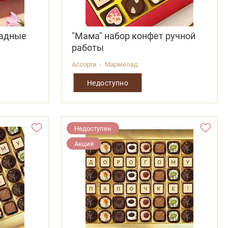
ладные
"Мама" набор конфет ручной
работы
Ассорти - Мармелад
Недоступно
Недоступен
Акция