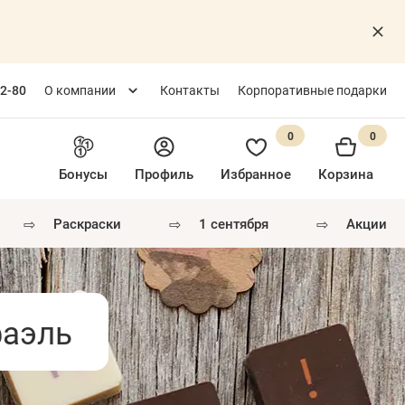
82-80
О компании
Контакты
Корпоративные подарки
0
0
Бонусы
Профиль
Избранное
Корзина
⇨
⇨
⇨
раскраски
1 сентября
акции
фаэль