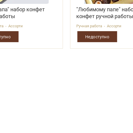
апа" набор конфет
"Любимому папе" наб
работы
конфет ручной работ
та - Ассорти
Ручная работа - Ассорти
тупно
Недоступно