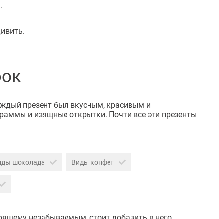
.
ивить.
рок
каждый презент был вкусным, красивым и
раммы и изящные открытки. Почти все эти презенты
иды шоколада
Виды конфет
оящему незабываемым, стоит добавить в него