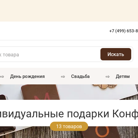
+7 (499) 653-
⇨
⇨
⇨
день рождения
свадьба
детям
видуальные подарки Кон
13 товаров