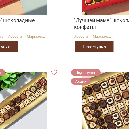
о" шоколадные
"Лучшей маме" шоко
ы
конфеты
ота - Ассорти - Мармелад
Ассорти - Мармелад
тупно
Недоступно
н
Недоступен
Акция