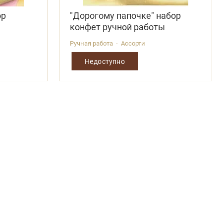
ор
"Дорогому папочке" набор
ы
конфет ручной работы
Ручная работа - Ассорти
Недоступно