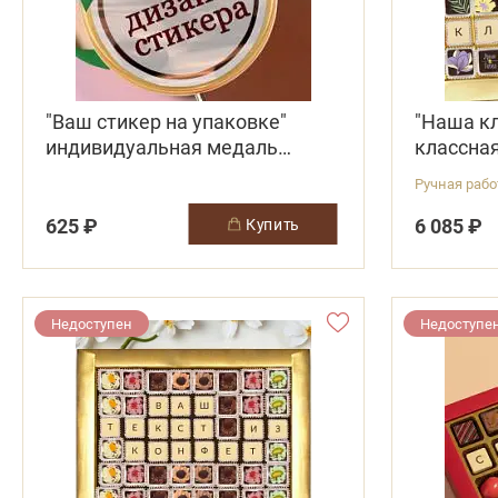
"Ваш стикер на упаковке"
"Наша к
индивидуальная медаль
классна
шоколад
конфеты
Ручная раб
625 ₽
6 085 ₽
купить
Недоступен
Недоступе