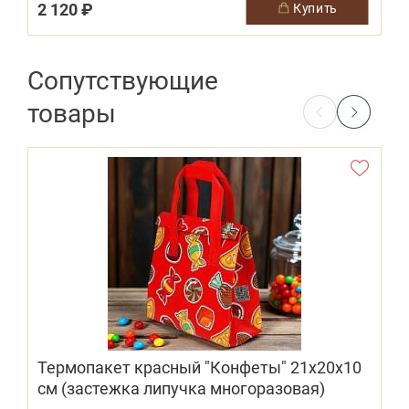
2 120 ₽
1
купить
Сопутствующие
товары
Термопакет красный "Конфеты" 21х20х10
см (застежка липучка многоразовая)