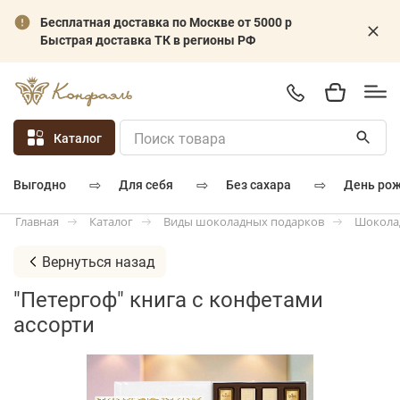
Бесплатная доставка по Москве от 5000 р
Быстрая доставка ТК в регионы РФ
Каталог
⇨
⇨
⇨
для себя
без сахара
день ро
выгодно
Каталог
Виды шоколадных подарков
Шокола
Главная
Вернуться назад
"Петергоф" книга с конфетами
ассорти