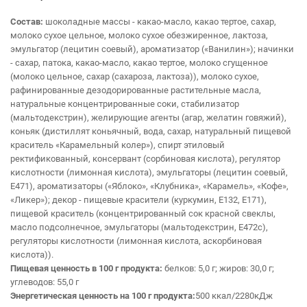
Cостав:
шоколадные массы - какао-масло, какао тертое, сахар,
молоко сухое цельное, молоко сухое обезжиренное, лактоза,
эмульгатор (лецитин соевый), ароматизатор («Ванилин»); начинки
- сахар, патока, какао-масло, какао тертое, молоко сгущенное
(молоко цельное, сахар (сахароза, лактоза)), молоко сухое,
рафинированные дезодорированные растительные масла,
натуральные концентрированные соки, стабилизатор
(мальтодекстрин), желирующие агенты (агар, желатин говяжий),
коньяк (дистиллят коньячный, вода, сахар, натуральный пищевой
краситель «Карамельный колер»), спирт этиловый
ректификованный, консервант (сорбиновая кислота), регулятор
кислотности (лимонная кислота), эмульгаторы (лецитин соевый,
Е471), ароматизаторы («Яблоко», «Клубника», «Карамель», «Кофе»,
«Ликер»); декор - пищевые красители (куркумин, Е132, Е171),
пищевой краситель (концентрированный сок красной свеклы,
масло подсолнечное, эмульгаторы (мальтодекстрин, Е472с),
регуляторы кислотности (лимонная кислота, аскорбиновая
кислота)).
Пищевая ценность в 100 г продукта:
белков: 5,0 г; жиров: 30,0 г;
углеводов: 55,0 г
Энергетическая ценность на 100 г продукта:
500 ккал/2280кДж