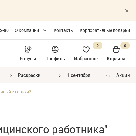
82-80
О компании
Контакты
Корпоративные подарки
0
0
Бонусы
Профиль
Избранное
Корзина
⇨
⇨
⇨
раскраски
1 сентября
акции
очный и горький
ицинского работника"