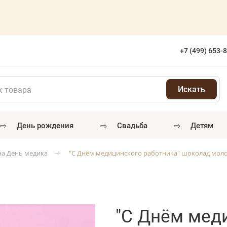
+7 (499) 653-
⇨
⇨
⇨
день рождения
свадьба
детям
на День медика
"С Днём медицинского работника" шоколад мол
"С Днём мед