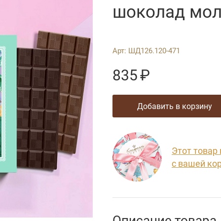
шоколад мол
Арт:
ШД126.120-471
835
₽
добавить в корзину
Этот товар
с вашей ко
Описание товара