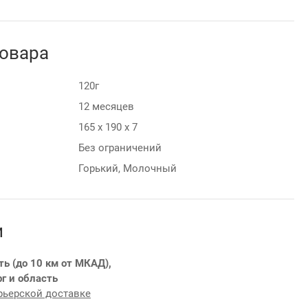
товара
120г
12 месяцев
165 х 190 х 7
Без ограничений
Горький, Молочный
и
ть (до 10 км от МКАД),
г и область
рьерской доставке