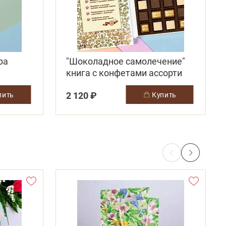
ра
"Шоколадное самолечение"
книга с конфетами ассорти
2 120 ₽
упить
купить