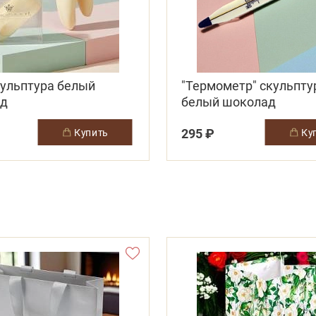
кульптура белый
"Термометр" скульпту
ад
белый шоколад
295 ₽
купить
к