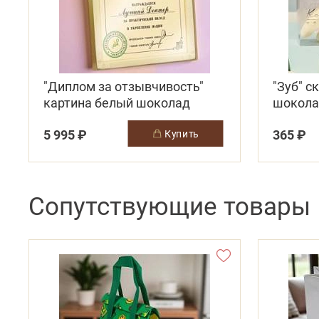
"Диплом за отзывчивость"
"Зуб" с
картина белый шоколад
шокол
5 995 ₽
365 ₽
купить
Сопутствующие товары