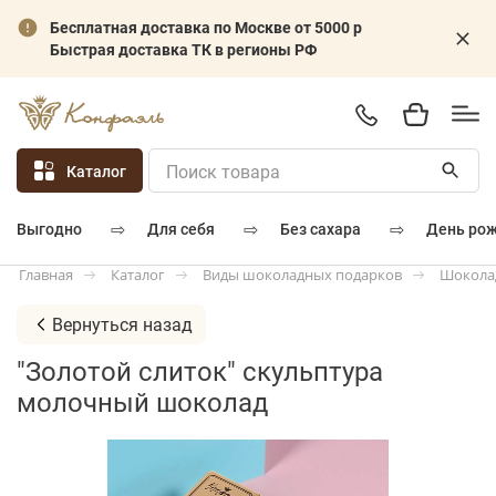
Бесплатная доставка по Москве от 5000 р
Быстрая доставка ТК в регионы РФ
Каталог
⇨
⇨
⇨
для себя
без сахара
день ро
выгодно
Каталог
Виды шоколадных подарков
Шокола
Главная
Вернуться назад
"Золотой слиток" скульптура
молочный шоколад