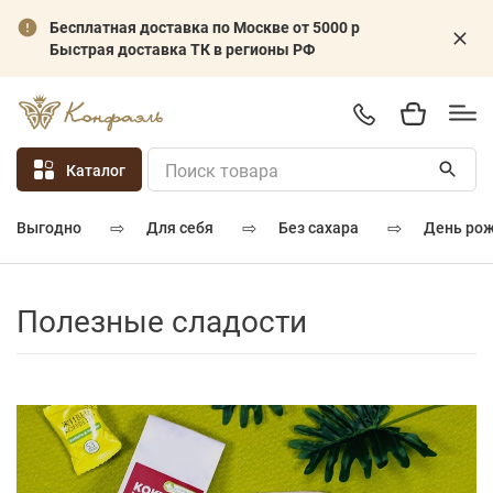
Бесплатная доставка по Москве от 5000 р
Быстрая доставка ТК в регионы РФ
Каталог
⇨
⇨
⇨
для себя
без сахара
день ро
выгодно
Полезные сладости