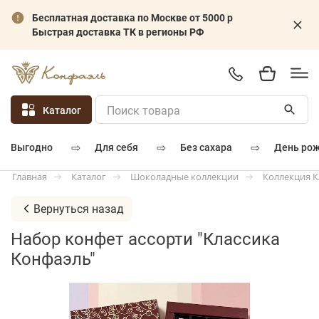
Бесплатная доставка по Москве от 5000 р
Быстрая доставка ТК в регионы РФ
Каталог
⇨
⇨
⇨
для себя
без сахара
день ро
выгодно
Каталог
Шоколадные коллекции
Коллекция К
Главная
Вернуться назад
Набор конфет ассорти "Классика
Конфаэль"