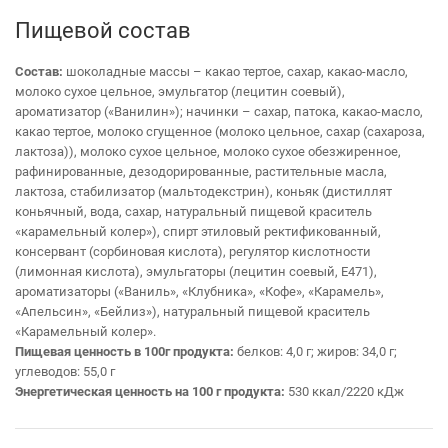
Пищевой состав
Состав:
шоколадные массы – какао тертое, сахар, какао-масло,
молоко сухое цельное, эмульгатор (лецитин соевый),
ароматизатор («Ванилин»); начинки – сахар, патока, какао-масло,
какао тертое, молоко сгущенное (молоко цельное, сахар (сахароза,
лактоза)), молоко сухое цельное, молоко сухое обезжиренное,
рафинированные, дезодорированные, растительные масла,
лактоза, стабилизатор (мальтодекстрин), коньяк (дистиллят
коньячный, вода, сахар, натуральный пищевой краситель
«карамельный колер»), спирт этиловый ректификованный,
консервант (сорбиновая кислота), регулятор кислотности
(лимонная кислота), эмульгаторы (лецитин соевый, Е471),
ароматизаторы («Ваниль», «Клубника», «Кофе», «Карамель»,
«Апельсин», «Бейлиз»), натуральный пищевой краситель
«Карамельный колер».
Пищевая ценность в 100г продукта:
белков: 4,0 г; жиров: 34,0 г;
углеводов: 55,0 г
Энергетическая ценность на 100 г продукта:
530 ккал/2220 кДж