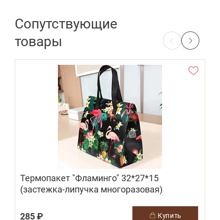
Сопутствующие
товары
Термопакет "Фламинго" 32*27*15
Б
(застежка-липучка многоразовая)
285 ₽
2
купить