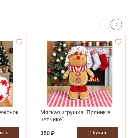
вежонок
Мягкая игрушка "Пряник в
чепчике"
350 ₽
упить
купить