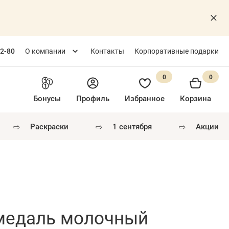
82-80
О компании
Контакты
Корпоративные подарки
0
0
Бонусы
Профиль
Избранное
Корзина
⇨
⇨
⇨
раскраски
1 сентября
акции
 медаль молочный