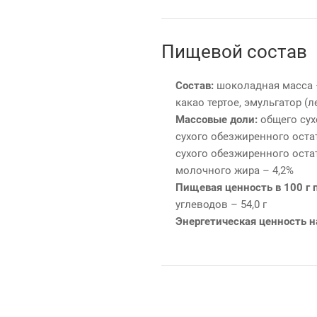
Пищевой состав
Состав:
шоколадная масса –
какао тертое, эмульгатор (
Массовые доли:
общего сухо
сухого обезжиренного остат
сухого обезжиренного остат
молочного жира – 4,2%
Пищевая ценность в 100 г 
углеводов – 54,0 г
Энергетическая ценность на