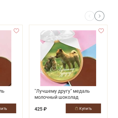
ль
"Лучшему другу" медаль
молочный шоколад
425 ₽
упить
купить