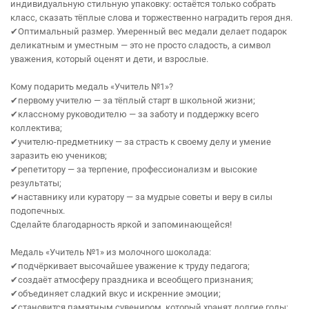
индивидуальную стильную упаковку: остаётся только собрать
класс, сказать тёплые слова и торжественно наградить героя дня.
✔Оптимальный размер. Умеренный вес медали делает подарок
деликатным и уместным — это не просто сладость, а символ
уважения, который оценят и дети, и взрослые.
Кому подарить медаль «Учитель №1»?
✔первому учителю — за тёплый старт в школьной жизни;
✔классному руководителю — за заботу и поддержку всего
коллектива;
✔учителю‑предметнику — за страсть к своему делу и умение
заразить ею учеников;
✔репетитору — за терпение, профессионализм и высокие
результаты;
✔наставнику или куратору — за мудрые советы и веру в силы
подопечных.
Сделайте благодарность яркой и запоминающейся!
Медаль «Учитель №1» из молочного шоколада:
✔подчёркивает высочайшее уважение к труду педагога;
✔создаёт атмосферу праздника и всеобщего признания;
✔объединяет сладкий вкус и искренние эмоции;
✔становится памятным сувениром, который хранят долгие годы;