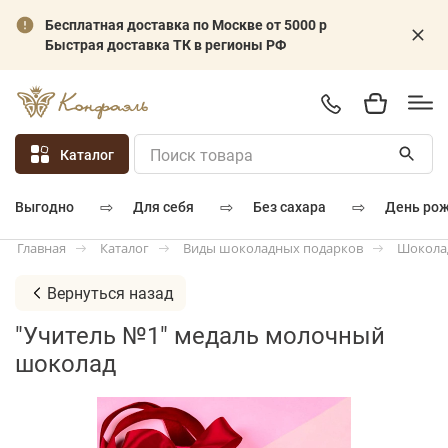
Бесплатная доставка по Москве от 5000 р
Быстрая доставка ТК в регионы РФ
Каталог
⇨
⇨
⇨
для себя
без сахара
день ро
выгодно
Каталог
Виды шоколадных подарков
Шокола
Главная
Вернуться назад
"Учитель №1" медаль молочный
шоколад