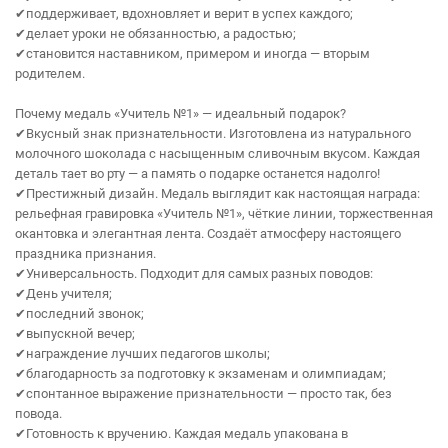
✔поддерживает, вдохновляет и верит в успех каждого;
✔делает уроки не обязанностью, а радостью;
✔становится наставником, примером и иногда — вторым
родителем.
Почему медаль «Учитель №1» — идеальный подарок?
✔Вкусный знак признательности. Изготовлена из натурального
молочного шоколада с насыщенным сливочным вкусом. Каждая
деталь тает во рту — а память о подарке останется надолго!
✔Престижный дизайн. Медаль выглядит как настоящая награда:
рельефная гравировка «Учитель №1», чёткие линии, торжественная
окантовка и элегантная лента. Создаёт атмосферу настоящего
праздника признания.
✔Универсальность. Подходит для самых разных поводов:
✔День учителя;
✔последний звонок;
✔выпускной вечер;
✔награждение лучших педагогов школы;
✔благодарность за подготовку к экзаменам и олимпиадам;
✔спонтанное выражение признательности — просто так, без
повода.
✔Готовность к вручению. Каждая медаль упакована в