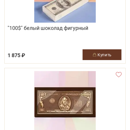
"100$" белый шоколад фигурный
1 875 ₽
купить