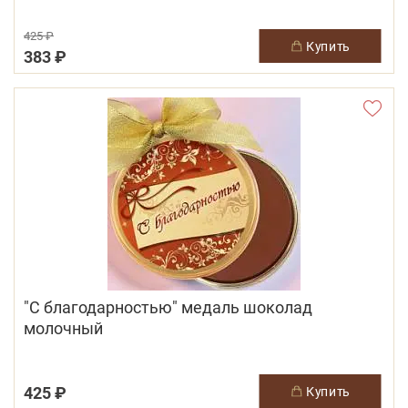
425 ₽
купить
383 ₽
"C благодарностью" медаль шоколад
молочный
425 ₽
купить