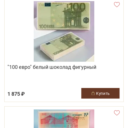
"100 евро" белый шоколад фигурный
1 875 ₽
купить