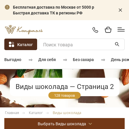
Бесплатная доставка по Москве от 5000 р
Быстрая доставка ТК в регионы РФ
Каталог
⇨
⇨
⇨
для себя
без сахара
день ро
выгодно
Виды шоколада — Страница 2
128 товаров
Каталог
Виды шоколада
Главная
Выбрать Виды шоколада