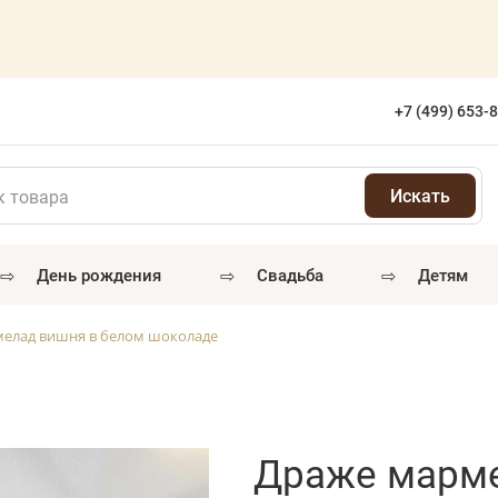
+7 (499) 653-
⇨
⇨
⇨
день рождения
свадьба
детям
елад вишня в белом шоколаде
Драже марме