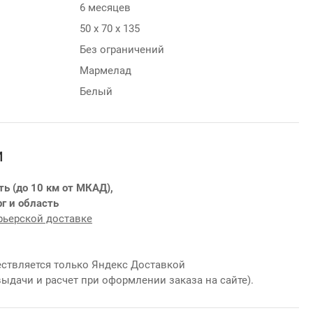
6 месяцев
50 х 70 х 135
Без ограничений
Мармелад
Белый
и
ть (до 10 км от МКАД),
г и область
рьерской доставке
ствляется только Яндекс Доставкой
выдачи и расчет при оформлении заказа на сайте).