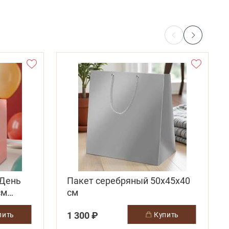
 День
Пакет серебряный 50х45х40
см
см
1 300 ₽
упить
купить