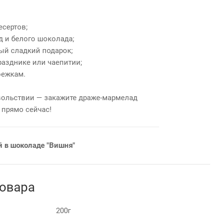
сертов;
 и белого шоколада;
ый сладкий подарок;
разднике или чаепитии;
оежкам.
вольствии — закажите драже‑мармелад
 прямо сейчас!
 в шоколаде "Вишня"
товара
200г