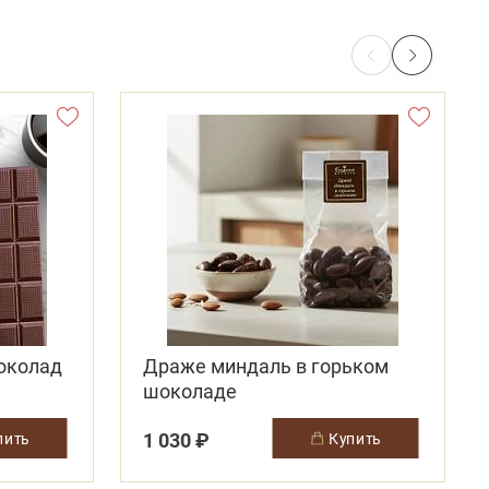
околад
Драже миндаль в горьком
шоколаде
1 030 ₽
упить
купить