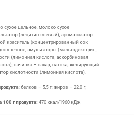
о сухое цельное, молоко сухое
ульгатор (лецитин соевый), ароматизатор
вой краситель (концентрированный сок
дсолнечное, эмульгаторы (мальтодекстрин,
ности (лимонная кислота, аскорбиновая
капол); начинка – сахар, патока, желирующий
лятор кислотности (лимонная кислота),
продукта:
белков – 5,5 г; жиров – 22,0 г;
а 100 г продукта:
470 ккал/1960 кДж