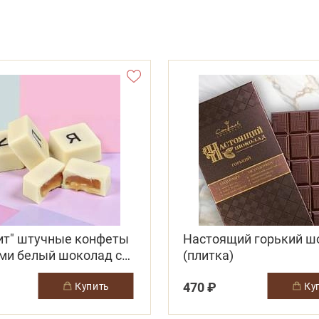
ит" штучные конфеты
Настоящий горький ш
ами белый шоколад со
(плитка)
ной начинкой
470 ₽
купить
к