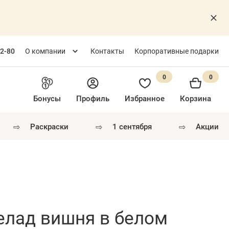
82-80
О компании
Контакты
Корпоративные подарки
0
0
Бонусы
Профиль
Избранное
Корзина
⇨
⇨
⇨
раскраски
1 сентября
акции
лад вишня в белом