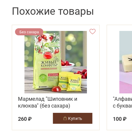
Похожие товары
Без сахара
Мармелад "Шиповник и
"Алфав
клюква" (без сахара)
с букв
сливоч
260 ₽
100 ₽
купить