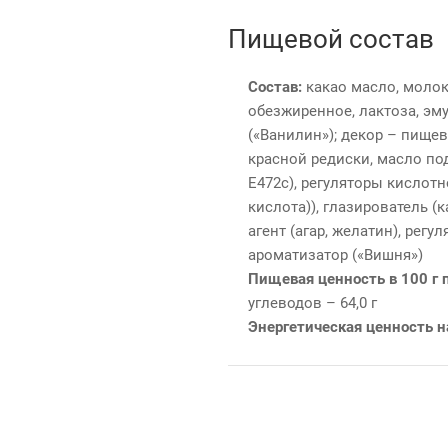
Пищевой состав
Состав:
какао масло, молок
обезжиренное, лактоза, эм
(«Ванилин»); декор – пище
красной редиски, масло по
Е472с), регуляторы кислот
кислота)), глазирователь (
агент (агар, желатин), регу
ароматизатор («Вишня»)
Пищевая ценность в 100 г 
углеводов – 64,0 г
Энергетическая ценность н